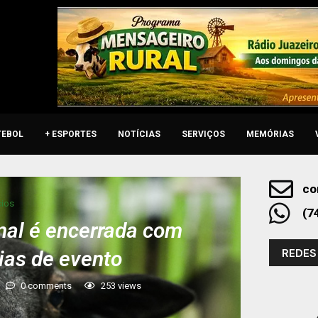
TEBOL
+ ESPORTES
NOTÍCIAS
SERVIÇOS
MEMÓRIAS
co
ios
(7
emal é encerrada com
REDES
ias de evento
0 comments
253
views