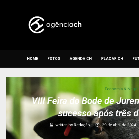
HOME
FOTOS
AGENDA CH
PLACAR CH
FU
Economia & Negóc
VIII Feira do Bode de Jur
sucesso após três d
written by
Redação
29 de abril de 2024