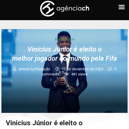
BEM NA FITA
Vinicius Júnior é eleito o
melhor jogador do mundo pela Fifa
written by
Redação
17 de dezembro de 2024
0
comments
481
views
Vinicius Júnior é eleito o