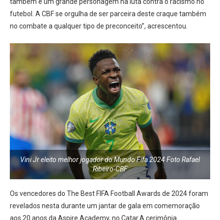
também é um grande personagem na luta contra o racismo no
futebol. A CBF se orgulha de ser parceira deste craque também
no combate a qualquer tipo de preconceito”, acrescentou.
Vini Jr eleito melhor jogador do Mundo Fifa 2024 Foto Rafael
Ribeiro-CBF
Os vencedores do The Best FIFA Football Awards de 2024 foram
revelados nesta durante um jantar de gala em comemoração
aos 20 anos da Aspire Academy, no Catar.A cerimônia