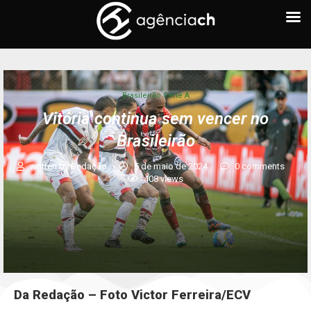
Brasileirão Série A
Vitória continua sem vencer no
Brasileirão
written by
Redação
5 de maio de 2024
0 comments
408
views
Da Redação – Foto Victor Ferreira/ECV