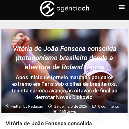
Vitória de João Fonseca consolida
protagonismo brasileiro desde a
abertura de Roland Garros
Após início de torneio marcado por calor
extremo em Paris sob o olhar de brasileiros,
tenista carioca avança às oitavas de final ao
derrotar Novak Djokovic.
written by
Redação
29 de maio de 2026
0 comments
265
views
Vitória de João Fonseca consolida