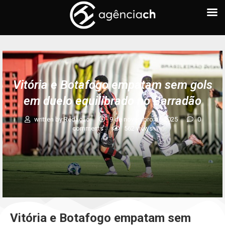
Vitória e Botafogo empatam sem gols
em duelo equilibrado no Barradão
written by
Redação
9 de novembro de 2025
0
comments
562
views
Vitória e Botafogo empatam sem