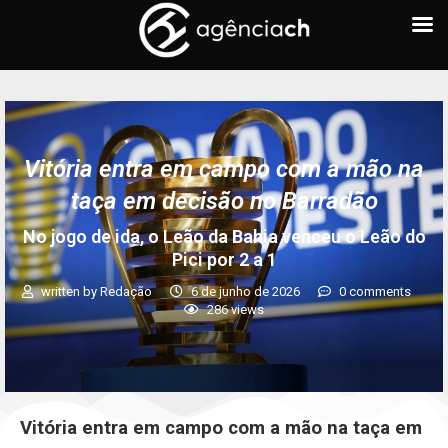
Vitória entra em campo com a mão na
taça em decisão no Barradão
No jogo de ida, o Leão da Bahia venceu o Leão do
Pici por 2 a 1
written by
Redação
6 de junho de 2026
0 comments
286
views
Vitória entra em campo com a mão na taça em