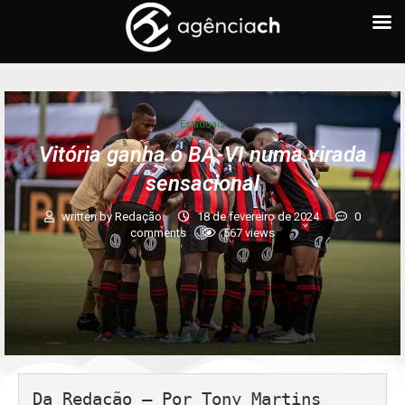
Estaduais
Vitória ganha o BA-VI numa virada
sensacional
written by
Redação
18 de fevereiro de 2024
0
comments
567
views
Da Redação – Por Tony Martins