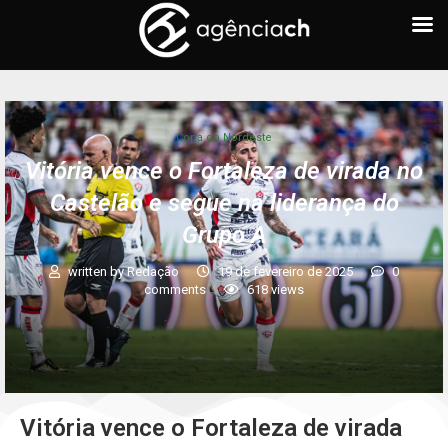
Copa do Nordeste
Vitória vence o Fortaleza de virada no
Castelão e segue na liderança do
Grupo A
written by
Redação
19 de fevereiro de 2025
0
comments
618
views
Vitória vence o Fortaleza de virada