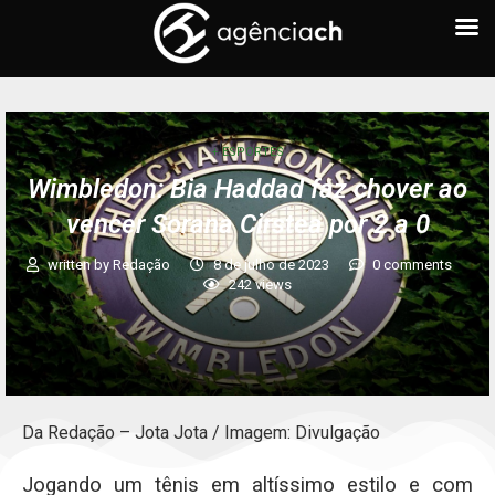
+ ESPORTES
Wimbledon: Bia Haddad faz chover ao
vencer Sorana Cirstea por 2 a 0
written by
Redação
8 de julho de 2023
0 comments
242
views
Da Redação – Jota Jota / Imagem: Divulgação
Jogando um tênis em altíssimo estilo e com