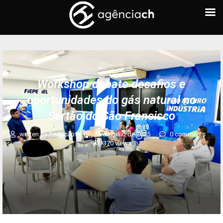
Workshop debate desafios e
oportunidades do gás natural no
Sertão do São Francisco
written by
Redação
15 de maio de 2025
0 comments
370
views