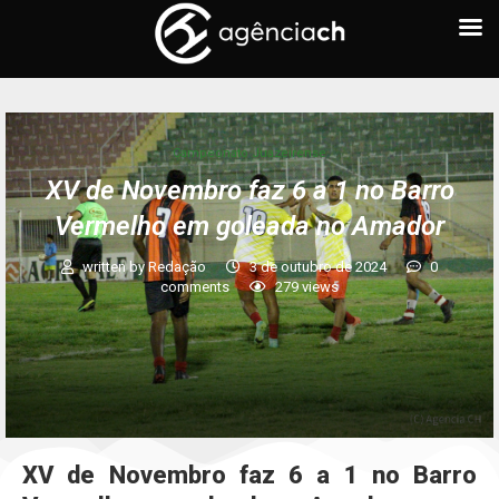
Campeonato Juazeirense
XV de Novembro faz 6 a 1 no Barro
Vermelho em goleada no Amador
written by
Redação
3 de outubro de 2024
0
comments
279
views
XV de Novembro faz 6 a 1 no Barro