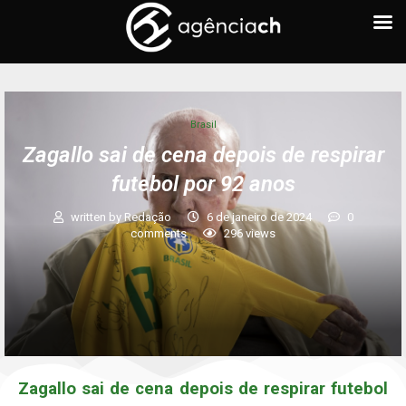
Brasil
Zagallo sai de cena depois de respirar
futebol por 92 anos
written by
Redação
6 de janeiro de 2024
0
comments
296
views
Zagallo sai de cena depois de respirar futebol