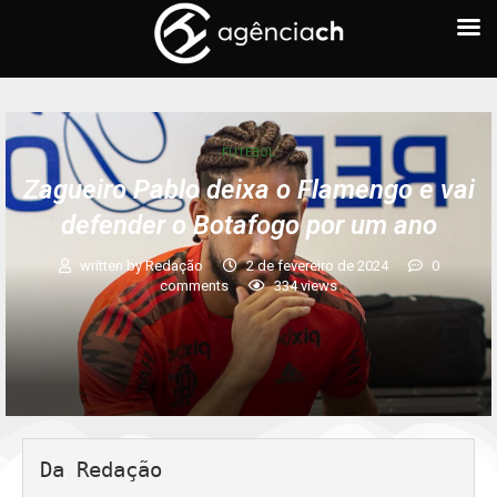
FUTEBOL
Zagueiro Pablo deixa o Flamengo e vai
defender o Botafogo por um ano
written by
Redação
2 de fevereiro de 2024
0
comments
334
views
Da Redação