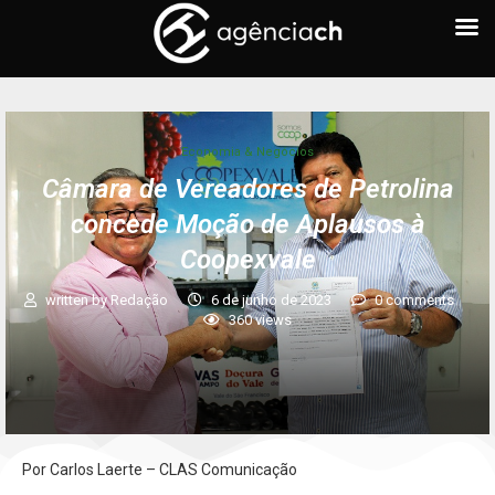
Economia & Negócios
Câmara de Vereadores de Petrolina
concede Moção de Aplausos à
Coopexvale
written by
Redação
6 de junho de 2023
0 comments
360
views
Por Carlos Laerte – CLAS Comunicação