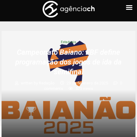
Estaduais
Campeonato Baiano: FBF define
programação dos jogos de ida da
semifinal
written by
Redação
23 de fevereiro de 2025
0
comments
575
views