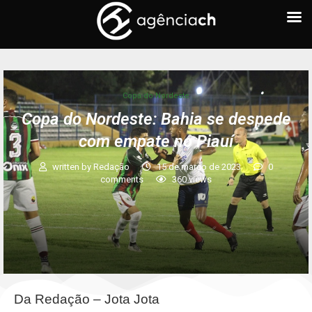
Copa do Nordeste
Copa do Nordeste: Bahia se despede
com empate no Piauí
written by
Redação
15 de março de 2023
0
comments
360
views
Da Redação – Jota Jota