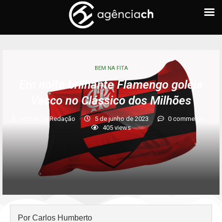
BEM NA FITA
Em noite brilhante Flamengo goleia
Vasco no Clássico dos Milhões
written by
Redação
5 de junho de 2023
0 comments
405
views
Por Carlos Humberto