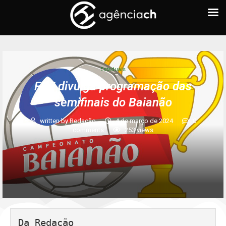
Estaduais
FBF divulga programação das
semifinais do Baianão
written by
Redação
4 de março de 2024
0
comments
253
views
Da Redação