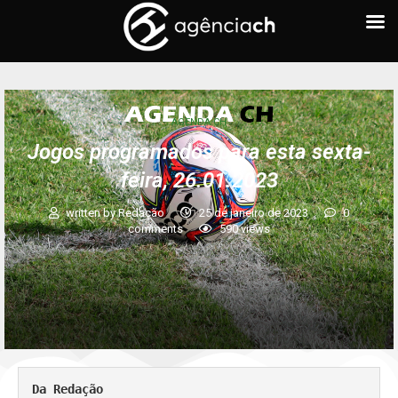
AGENDA CH
Jogos programados para esta sexta-
feira, 26.01.2023
written by
Redação
25 de janeiro de 2023
0
comments
590
views
Da Redação