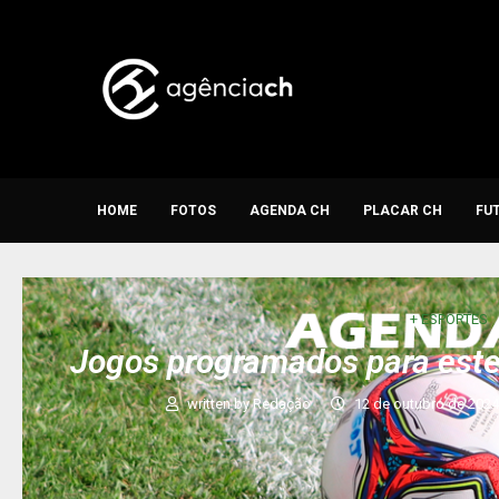
HOME
FOTOS
AGENDA CH
PLACAR CH
FU
+ ESPORTES
Jogos programados para est
written by
Redação
12 de outubro de 202