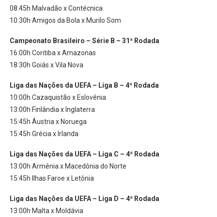
08:45h Malvadão x Contécnica
10:30h Amigos da Bola x Murilo Som
Campeonato Brasileiro – Série B
–
31ª Rodada
16:00h Coritiba x Amazonas
18:30h Goiás x Vila Nova
Liga das Nações da UEFA – Liga B
–
4ª Rodada
10:00h Cazaquistão x Eslovênia
13:00h Finlândia x Inglaterra
15:45h Áustria x Noruega
15:45h Grécia x Irlanda
Liga das Nações da UEFA – Liga C
–
4ª Rodada
13:00h Armênia x Macedônia do Norte
15:45h Ilhas Faroe x Letônia
Liga das Nações da UEFA – Liga D
–
4ª Rodada
13:00h Malta x Moldávia