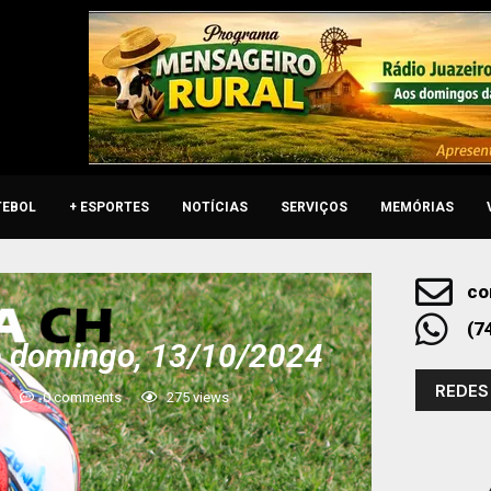
TEBOL
+ ESPORTES
NOTÍCIAS
SERVIÇOS
MEMÓRIAS
co
(7
e domingo, 13/10/2024
REDES
4
0 comments
275
views