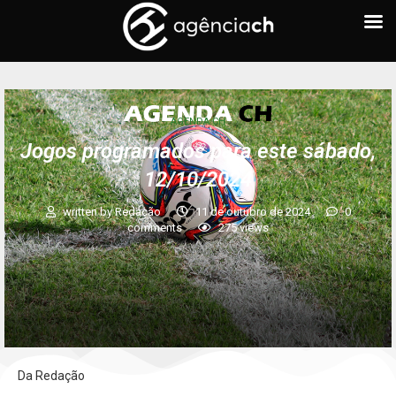
AGENDA CH
Jogos programados para este sábado,
12/10/2024
written by
Redação
11 de outubro de 2024
0
comments
275
views
Da Redação