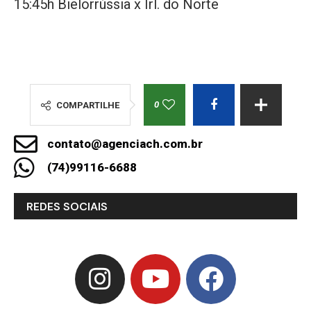
15:45h Bielorrússia x Irl. do Norte
0
COMPARTILHE
contato@agenciach.com.br
(74)99116-6688
REDES SOCIAIS