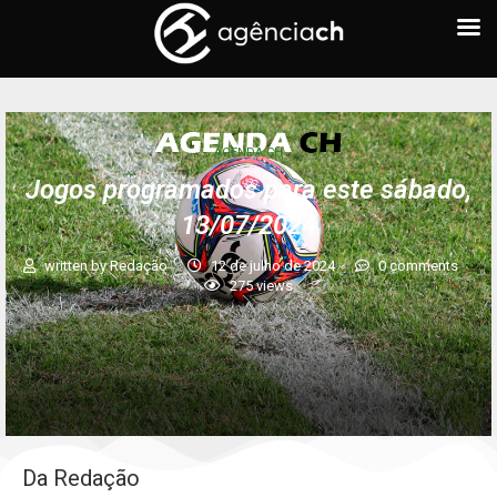
AGENDA CH
Jogos programados para este sábado,
13/07/2024
written by
Redação
12 de julho de 2024
0 comments
275
views
Da Redação