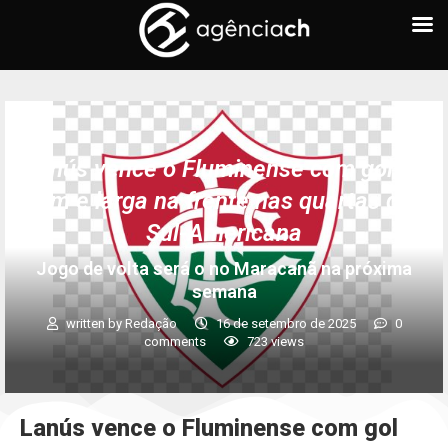
Lanús vence o Fluminense com gol no
fim e larga na frente nas quartas da
Sul-Americana
Jogo de volta será o no Maracanã na próxima
semana
written by
Redação
16 de setembro de 2025
0
comments
723
views
Lanús vence o Fluminense com gol