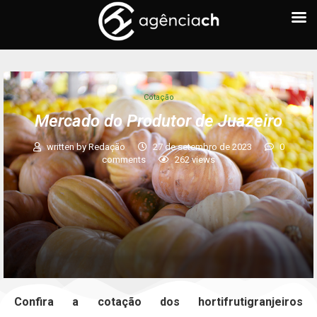
Cotação
Mercado do Produtor de Juazeiro
written by
Redação
27 de setembro de 2023
0
comments
262
views
Confira a cotação dos hortifrutigranjeiros