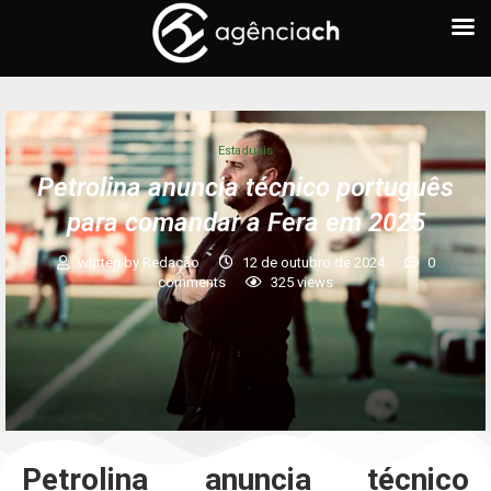
Estaduais
Petrolina anuncia técnico português
para comandar a Fera em 2025
written by
Redação
12 de outubro de 2024
0
comments
325
views
Petrolina anuncia técnico