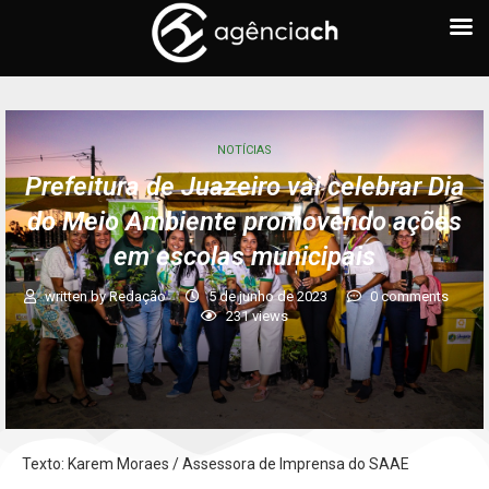
NOTÍCIAS
Prefeitura de Juazeiro vai celebrar Dia
do Meio Ambiente promovendo ações
em escolas municipais
written by
Redação
5 de junho de 2023
0 comments
231
views
Texto: Karem Moraes / Assessora de Imprensa do SAAE