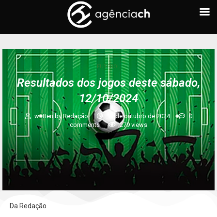
FUTEBOL
Resultados dos jogos deste sábado,
12/10/2024
written by
Redação
12 de outubro de 2024
0
comments
279
views
Da Redação