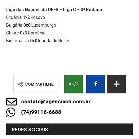
Liga das Nações da UEFA – Liga C – 3ª Rodada
Lituânia
1×2
Kosovo
Bulgária
0x0
Luxemburgo
Chipre
0x3
Romênia
Bielorrússia
0x0
Irlanda do Norte
0
COMPARTILHE
contato@agenciach.com.br
(74)99116-6688
REDES SOCIAIS