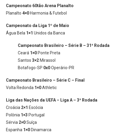
Campeonato 60tão Arena Planalto
Planalto
4×0
Harmonia & Futebol
Campeonato da Liga 1º de Maio
Água Bela
1×1
Unidos da Banca
Campeonato Brasileiro – Série B – 31ª Rodada
Ceará
1×0
Ponte Preta
Santos
3×2
Mirassol
Botafogo-SP
0x0
Operário-PR
Campeonato Brasileiro – Série C – Final
Volta Redonda
1×0
Athletic
Liga das Nações da UEFA – Liga A – 3ª Rodada
Croácia
2×1
Escócia
Polônia
1×3
Portugal
Sérvia
2×0
Suíça
Espanha
1×0
Dinamarca