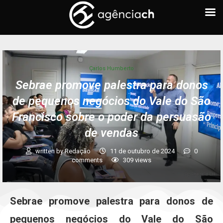
Carlos Humberto
Sebrae promove palestra para donos
de pequenos negócios do Vale do São
Francisco sobre o poder da persuasão
de vendas
written by
Redação
11 de outubro de 2024
0
comments
309
views
Sebrae promove palestra para donos de
pequenos negócios do Vale do São