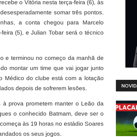
ebe o Vitória nesta terça-feira (6), às
o desesperadamente somar três pontos.
linhas, a conta chegou para Marcelo
ira (5), e Julian Tobar será o técnico
o e terminou no começo da manhã de
ndo montar um time que vai jogar junto
to Médico do clube está com a lotação
NOVID
dados depois de sofrerem lesões.
s à prova prometem manter o Leão da
rigues o conhecido Batmam, deve ser o
da começa às 19 horas no estádio Soares
ndados os seus jogos.