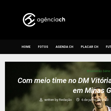
HOME
FOTOS
AGENDA CH
PLACAR CH
FU
Brasileirão Série
Com meio time no DM Vitóri
em Minas G
written by
Redação
6 de junho de 2023