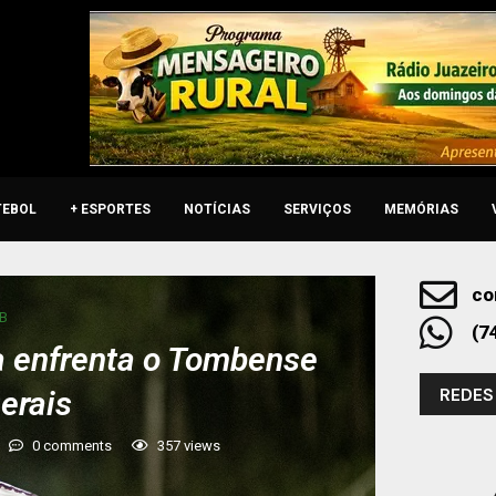
TEBOL
+ ESPORTES
NOTÍCIAS
SERVIÇOS
MEMÓRIAS
co
 B
(7
a enfrenta o Tombense
REDES
erais
0 comments
357
views