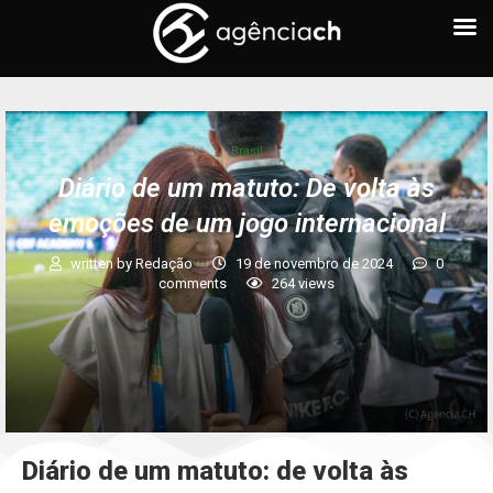
Brasil
Diário de um matuto: De volta às
emoções de um jogo internacional
written by
Redação
19 de novembro de 2024
0
comments
264
views
Diário de um matuto: de volta às