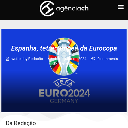
Espanha, tetracampeã da Eurocopa
written by
Redação
14 de julho de 2024
0 comments
958
views
Da Redação