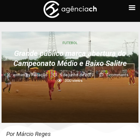
FUTEBOL
Grande público marca abertura do
Campeonato Médio e Baixo Salitre
written by
Redação
5 de junho de 2023
0 comments
300
views
Por Márcio Reges