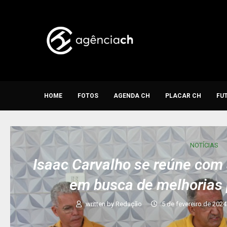
HOME
FOTOS
AGENDA CH
PLACAR CH
FU
NOTÍCIAS
Isaac Carvalho se reúne com 
em busca de melhorias
written by
Redação
5 de fevereiro de 2024