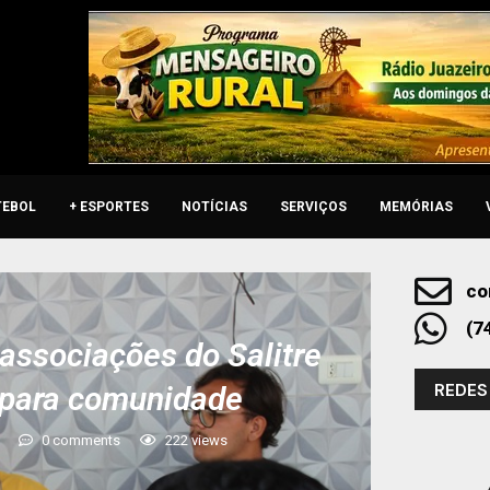
TEBOL
+ ESPORTES
NOTÍCIAS
SERVIÇOS
MEMÓRIAS
co
(7
associações do Salitre
REDES
 para comunidade
0 comments
222
views