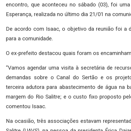
encontro, que aconteceu no sábado (03), foi um
Esperança, realizada no último dia 21/01 na comunid
De acordo com Isaac, o objetivo da reunião foi a 
para a comunidade.
O ex-prefeito destacou quais foram os encaminham
“Vamos agendar uma visita à secretária de recurso
demandas sobre o Canal do Sertão e os projetos
terceira adutora para abastecimento de água na ba
margem do Rio Salitre; e o custo fixo proposto pelo d
comentou Isaac.
Na ocasião, três associações estavam representad
Salitre (UAVS), na pessoa da presidenta Érica Daia