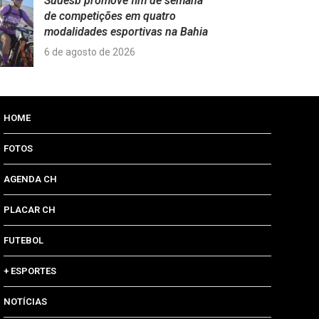
Sudesb promove fim de semana
de competições em quatro
modalidades esportivas na Bahia
6 de agosto de 2026
HOME
FOTOS
AGENDA CH
PLACAR CH
FUTEBOL
+ ESPORTES
NOTÍCIAS