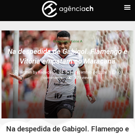
Brasileirão Série A
Na despedida de Gabigol. Flamengo e
Vitória empatam no Maracanã
written by
Redação
8 de dezembro de 2024
0
comments
379
views
Na despedida de Gabigol. Flamengo e