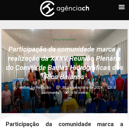
Meio-ambiente
Participação da comunidade marca a
realização da XXXV Reunião Plenária
do Comitê de Bacias Hidrográficas dos
Rios Baianos
written by
Redação
30 de setembro de 2024
0
comments
416
views
Participação da comunidade marca a