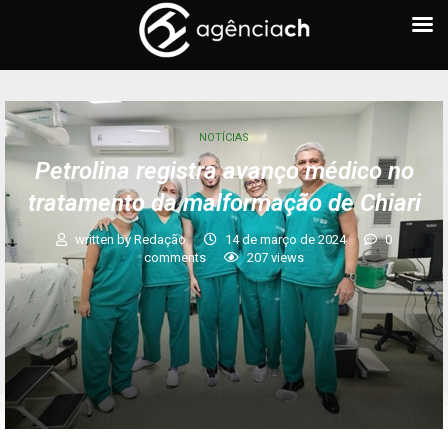
NOTÍCIAS
Petrolina registra avanço médico no
tratamento da malformação de Chiari
written by
Redação
14 de março de 2024
0
comments
207
views