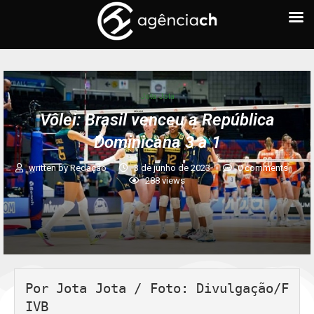
Jota Jota
Vôlei: Brasil venceu a República
Dominicana 3 a 1
written by
Redação
3 de junho de 2023
0 comments
288
views
Por Jota Jota / Foto: Divulgação/F
IVB