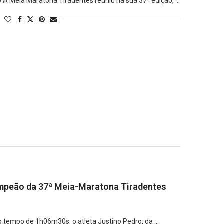
 A Meia Maratona Tiradentes reuniu na sua 37ª edição, …
ampeão da 37ª Meia-Maratona Tiradentes
tempo de 1h06m30s, o atleta Justino Pedro, da …