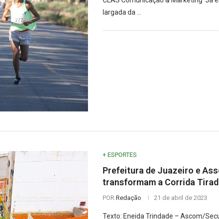
CLAS Comunicação & Marketing Já est
largada da …
+ ESPORTES
Prefeitura de Juazeiro e As
transformam a Corrida Tira
POR
Redação
21 de abril de 2023
Texto: Eneida Trindade – Ascom/Secu