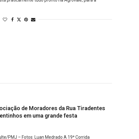
á praticamente tudo pronto na Agrovale, para a
sociação de Moradores da Rua Tiradentes
dentinhos em uma grande festa
lte/PMJ – Fotos: Luan Medrado A 19ª Corrida