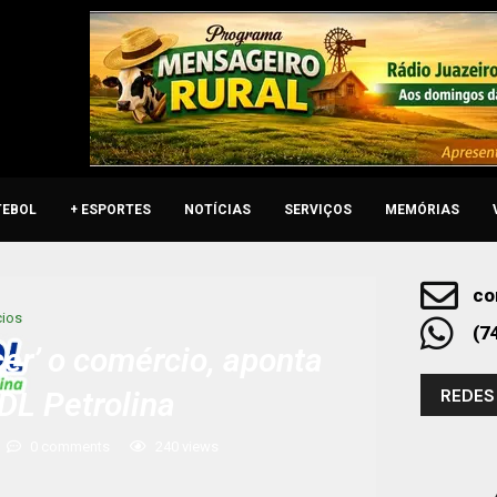
TEBOL
+ ESPORTES
NOTÍCIAS
SERVIÇOS
MEMÓRIAS
co
ios
(7
er’ o comércio, aponta
REDES
DL Petrolina
0 comments
240
views