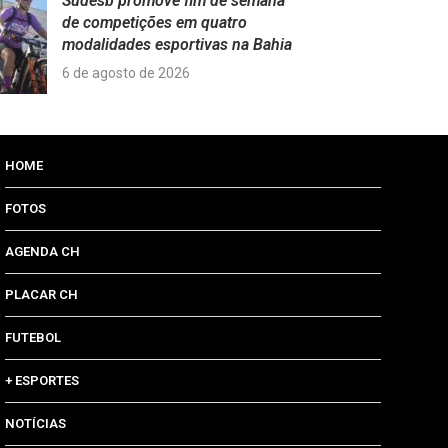
Sudesb promove fim de semana
de competições em quatro
modalidades esportivas na Bahia
6 de agosto de 2026
HOME
FOTOS
AGENDA CH
PLACAR CH
FUTEBOL
+ ESPORTES
NOTÍCIAS