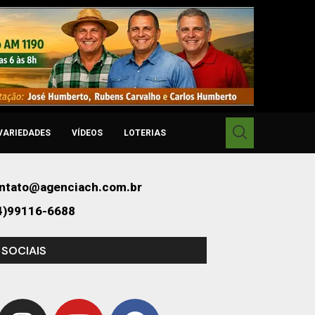
VARIEDADES
VÍDEOS
LOTERIAS
ntato@agenciach.com.br
4)99116-6688
 SOCIAIS