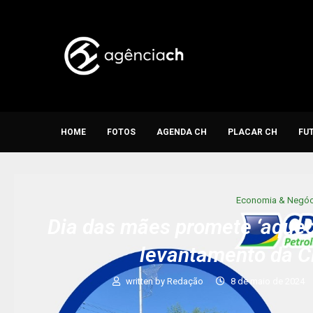
HOME
FOTOS
AGENDA CH
PLACAR CH
FU
Economia & Negóc
Dia das mães promete ‘aquec
levantamento da C
written by
Redação
8 de maio de 2024