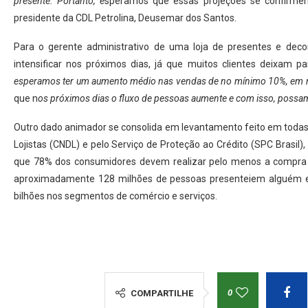
presente. Portanto, e
speramos que essas projeções se confirmem,
presidente da CDL Petrolina, Deusemar dos Santos.
Para o gerente administrativo de uma loja de presentes e dec
intensificar nos próximos dias, já que muitos clientes deixam p
esperamos ter um aumento médio nas vendas de no mínimo 10%, em 
que n
os próximos dias o fluxo de pessoas aumente e com isso, possa
Outro dado animador se consolida em levantamento feito em todas 
Lojistas (CNDL) e pelo Serviço de Proteção ao Crédito (SPC Brasil
que 78% dos consumidores devem realizar pelo menos a compra 
aproximadamente 128 milhões de pessoas presenteiem alguém e
bilhões nos segmentos de comércio e serviços.
0
COMPARTILHE