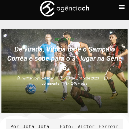
BEM NA FITA
De virada, Vitória bate o Sampaio
Corrêa e sobe para o 3º lugar na Série
B
written by
Redação
28 de junho de 2023
0
comments
246
views
Por Jota Jota - Foto: Victor Ferreir