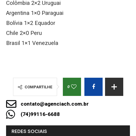
Colômbia 2×2 Uruguai
Argentina 1×0 Paraguai
Bolívia 1×2 Equador
Chile 2×0 Peru
Brasil 1×1 Venezuela
0
COMPARTILHE
contato@agenciach.com.br
(74)99116-6688
REDES SOCIAIS