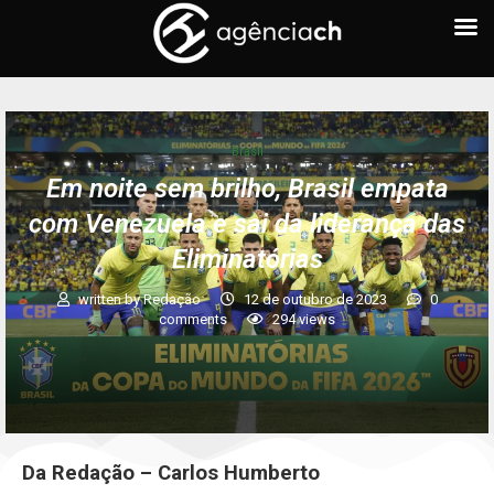
Brasil
Em noite sem brilho, Brasil empata
com Venezuela e sai da liderança das
Eliminatórias
written by
Redação
12 de outubro de 2023
0
comments
294
views
Da Redação – Carlos Humberto