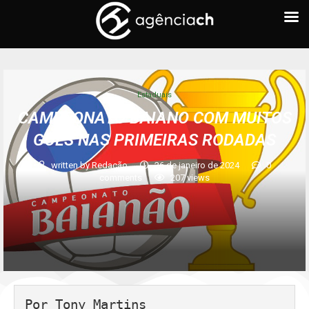
Estaduais
CAMPEONATO BAIANO COM MUITOS
GOLS NAS PRIMEIRAS RODADAS
written by
Redação
26 de janeiro de 2024
0
comments
207
views
Por Tony Martins